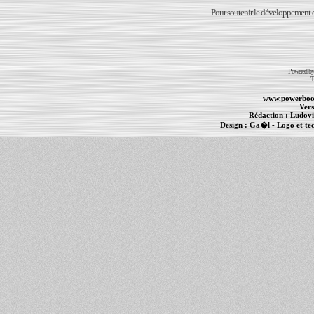
Pour soutenir le développement du
Powered b
T
www.powerboo
Vers
Rédaction :
Ludovi
Design :
Ga�l
- Logo et te
Informations :
PowerBook
-
MacBook Pro
-
i