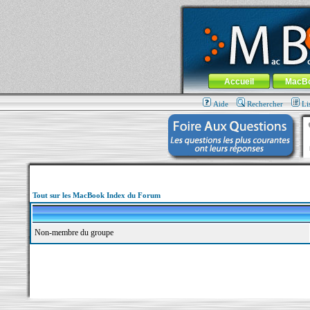
MacBook-fr.com : 100% Apple... 100% nom
Aller au contenu
-
Aller au menu 
Menu général
Accueil
MacB
Aide
Rechercher
Li
Tout sur les MacBook Index du Forum
Non-membre du groupe