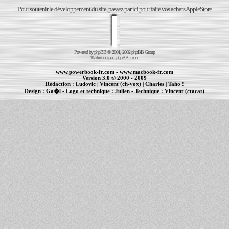
Pour soutenir le développement du site, passez par ici pour faire vos achats AppleStore
Powered by
phpBB
© 2001, 2002 phpBB Group
Traduction par :
phpBB-fr.com
www.powerbook-fr.com
-
www.macbook-fr.com
Version 3.0 © 2000 - 2009
Rédaction :
Ludovic
|
Vincent (ch-vox)
|
Charles
|
Taho !
Design :
Ga�l
- Logo et technique :
Julien
- Technique :
Vincent (ctacat)
Informations :
PowerBook
-
MacBook Pro
-
iBook
|
Maintenance Apple et Macintosh à Toulouse
|
cr�ation de sites Internet