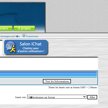
ssiers
À propos
s messages priv�s
Connexion
Toutes les heures sont au format GMT + 2 Heures
Sauter vers: