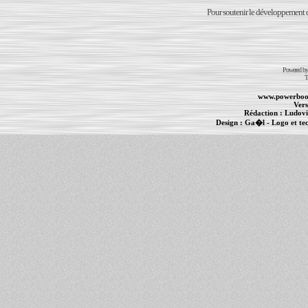
Pour soutenir le développement du
Powered b
T
www.powerboo
Vers
Rédaction :
Ludovi
Design :
Ga�l
- Logo et te
Informations :
PowerBook
-
MacBook Pro
-
i