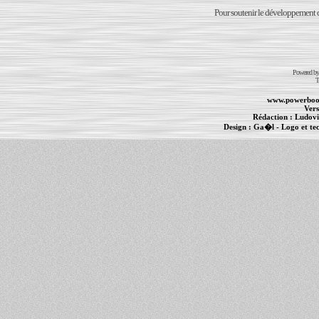
Pour soutenir le développement du
Powered b
T
www.powerboo
Vers
Rédaction :
Ludovi
Design :
Ga�l
- Logo et te
Informations :
PowerBook
-
MacBook Pro
-
i