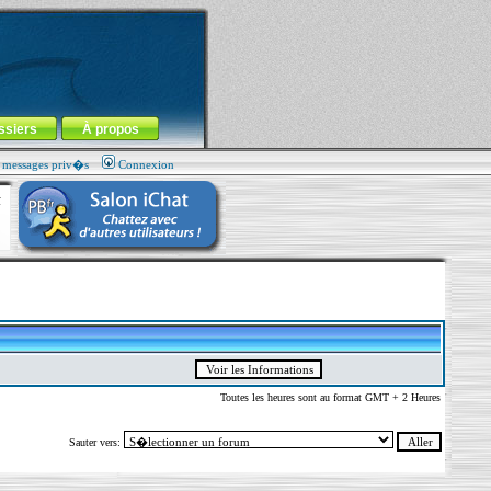
ssiers
À propos
s messages priv�s
Connexion
Toutes les heures sont au format GMT + 2 Heures
Sauter vers: