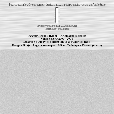
Pour soutenir le développement du site, passez par ici pour faire vos achats AppleStore
Powered by
phpBB
© 2001, 2002 phpBB Group
Traduction par :
phpBB-fr.com
www.powerbook-fr.com
-
www.macbook-fr.com
Version 3.0 © 2000 - 2009
Rédaction :
Ludovic
|
Vincent (ch-vox)
|
Charles
|
Taho !
Design :
Ga�l
- Logo et technique :
Julien
- Technique :
Vincent (ctacat)
Informations :
PowerBook
-
MacBook Pro
-
iBook
|
Maintenance Apple et Macintosh à Toulouse
|
cr�ation de sites Internet