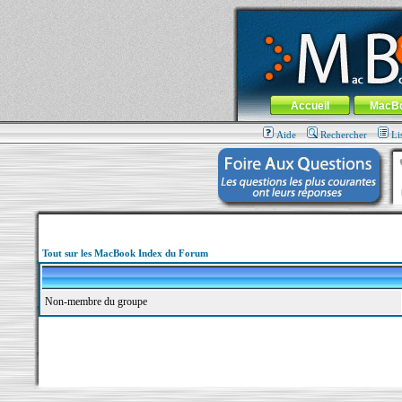
MacBook-fr.com : 100% Apple... 100% nom
Aller au contenu
-
Aller au menu 
Menu général
Accueil
MacB
Aide
Rechercher
Li
Tout sur les MacBook Index du Forum
Non-membre du groupe