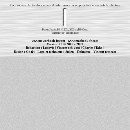
Pour soutenir le développement du site, passez par ici pour faire vos achats AppleStore
Powered by
phpBB
© 2001, 2002 phpBB Group
Traduction par :
phpBB-fr.com
www.powerbook-fr.com
-
www.macbook-fr.com
Version 3.0 © 2000 - 2009
Rédaction :
Ludovic
|
Vincent (ch-vox)
|
Charles
|
Taho !
Design :
Ga�l
- Logo et technique :
Julien
- Technique :
Vincent (ctacat)
Informations :
PowerBook
-
MacBook Pro
-
iBook
|
Maintenance Apple et Macintosh à Toulouse
|
cr�ation de sites Internet