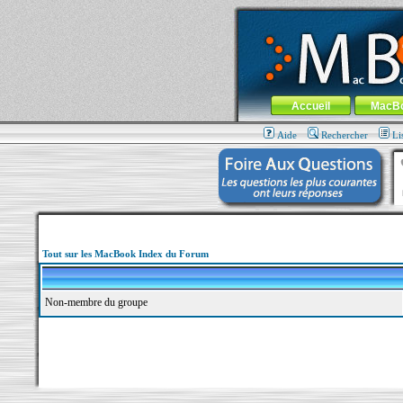
MacBook-fr.com : 100% Apple... 100% nom
Aller au contenu
-
Aller au menu 
Menu général
Accueil
MacB
Aide
Rechercher
Li
Tout sur les MacBook Index du Forum
Non-membre du groupe