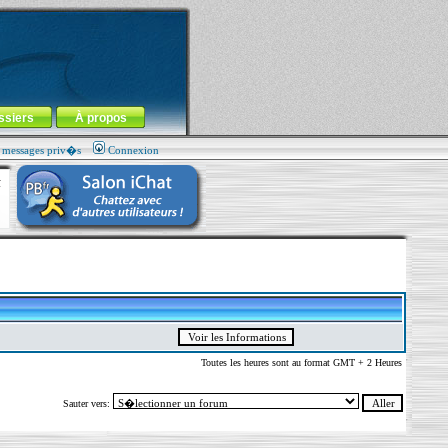
ssiers
À propos
s messages priv�s
Connexion
Toutes les heures sont au format GMT + 2 Heures
Sauter vers: