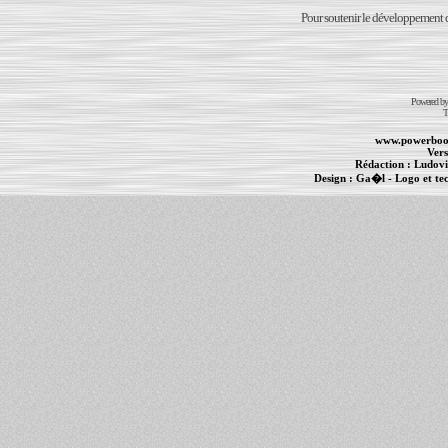
Pour soutenir le développement du
Powered b
T
www.powerboo
Vers
Rédaction :
Ludovi
Design :
Ga�l
- Logo et te
Informations :
PowerBook
-
MacBook Pro
-
i