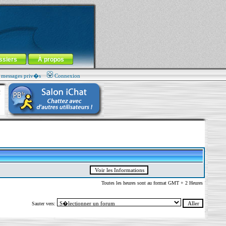
ssiers
À propos
s messages priv�s
Connexion
Toutes les heures sont au format GMT + 2 Heures
Sauter vers: