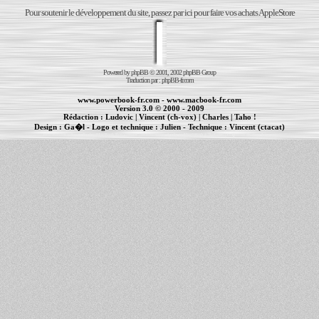
Pour soutenir le développement du site, passez par ici pour faire vos achats AppleStore
Powered by
phpBB
© 2001, 2002 phpBB Group
Traduction par :
phpBB-fr.com
www.powerbook-fr.com
-
www.macbook-fr.com
Version 3.0 © 2000 - 2009
Rédaction :
Ludovic
|
Vincent (ch-vox)
|
Charles
|
Taho !
Design :
Ga�l
- Logo et technique :
Julien
- Technique :
Vincent (ctacat)
Informations :
PowerBook
-
MacBook Pro
-
iBook
|
Maintenance Apple et Macintosh à Toulouse
|
cr�ation de sites Internet