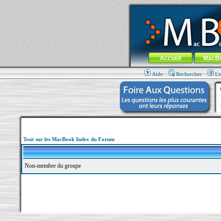
MacBook-fr.com : 100% Apple... 100% nom
Aller au contenu
-
Aller au menu 
Menu général
Accueil
MacB
Aide
Rechercher
Li
Tout sur les MacBook Index du Forum
Non-membre du groupe