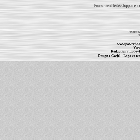
Pour soutenir le développement du
Powered b
T
www.powerboo
Vers
Rédaction :
Ludovi
Design :
Ga�l
- Logo et te
Informations :
PowerBook
-
MacBook Pro
-
i