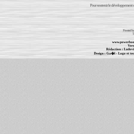
Pour soutenir le développement du
Powered b
T
www.powerboo
Vers
Rédaction :
Ludovi
Design :
Ga�l
- Logo et te
Informations :
PowerBook
-
MacBook Pro
-
i