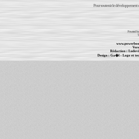
Pour soutenir le développement du
Powered b
T
www.powerboo
Vers
Rédaction :
Ludovi
Design :
Ga�l
- Logo et te
Informations :
PowerBook
-
MacBook Pro
-
i