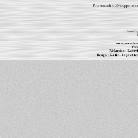
Pour soutenir le développement du
Powered b
T
www.powerboo
Vers
Rédaction :
Ludovi
Design :
Ga�l
- Logo et te
Informations :
PowerBook
-
MacBook Pro
-
i