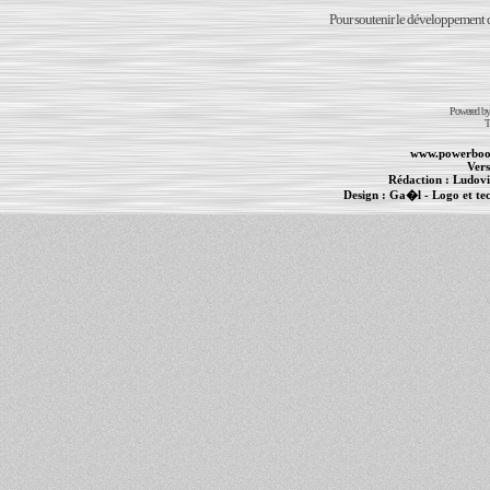
Pour soutenir le développement du
Powered b
T
www.powerboo
Vers
Rédaction :
Ludovi
Design :
Ga�l
- Logo et te
Informations :
PowerBook
-
MacBook Pro
-
i