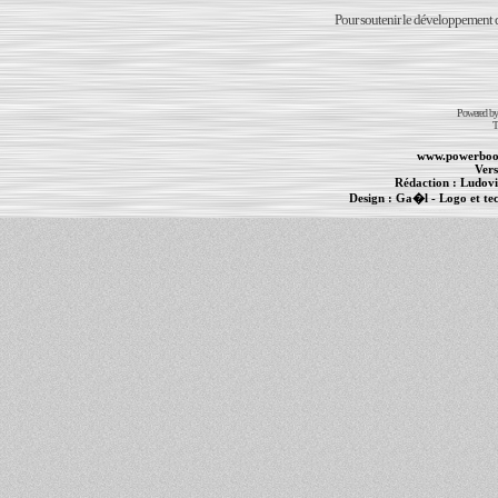
Pour soutenir le développement du
Powered b
T
www.powerboo
Vers
Rédaction :
Ludovi
Design :
Ga�l
- Logo et te
Informations :
PowerBook
-
MacBook Pro
-
i