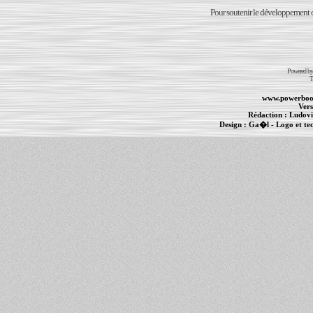
Pour soutenir le développement du
Powered b
T
www.powerboo
Vers
Rédaction :
Ludovi
Design :
Ga�l
- Logo et te
Informations :
PowerBook
-
MacBook Pro
-
i