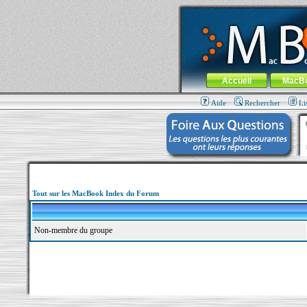
MacBook-fr.com : 100% Apple... 100% nom
Aller au contenu
-
Aller au menu 
Menu général
Accueil
MacB
Aide
Rechercher
Li
Tout sur les MacBook Index du Forum
Non-membre du groupe