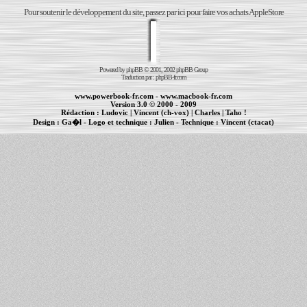
Pour soutenir le développement du site, passez par ici pour faire vos achats AppleStore
Powered by
phpBB
© 2001, 2002 phpBB Group
Traduction par :
phpBB-fr.com
www.powerbook-fr.com
-
www.macbook-fr.com
Version 3.0 © 2000 - 2009
Rédaction :
Ludovic
|
Vincent (ch-vox)
|
Charles
|
Taho !
Design :
Ga�l
- Logo et technique :
Julien
- Technique :
Vincent (ctacat)
Informations :
PowerBook
-
MacBook Pro
-
iBook
|
Maintenance Apple et Macintosh à Toulouse
|
cr�ation de sites Internet