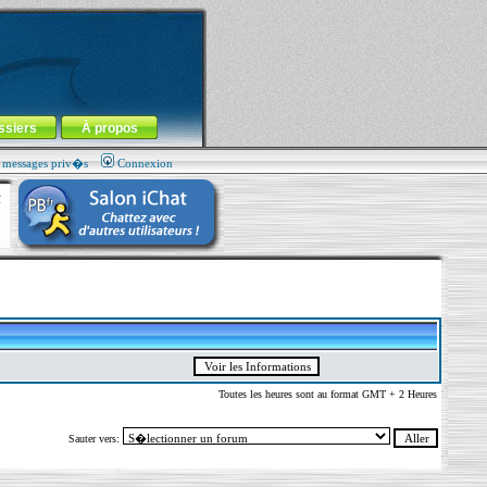
ssiers
À propos
s messages priv�s
Connexion
Toutes les heures sont au format GMT + 2 Heures
Sauter vers: