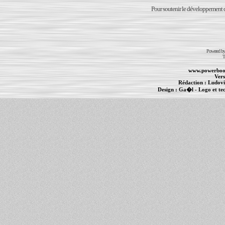
Pour soutenir le développement du
Powered b
T
www.powerboo
Vers
Rédaction :
Ludovi
Design :
Ga�l
- Logo et te
Informations :
PowerBook
-
MacBook Pro
-
i