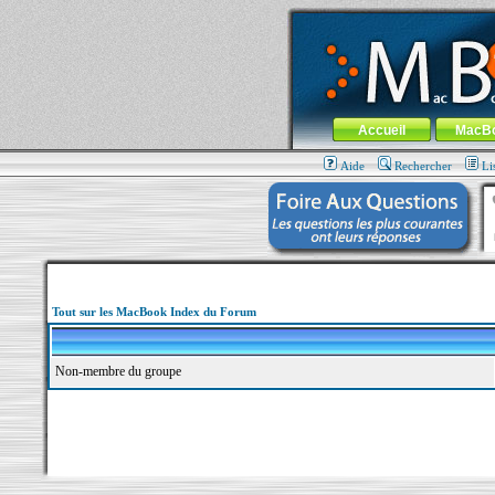
MacBook-fr.com : 100% Apple... 100% nom
Aller au contenu
-
Aller au menu 
Menu général
Accueil
MacB
Aide
Rechercher
Li
Tout sur les MacBook Index du Forum
Non-membre du groupe