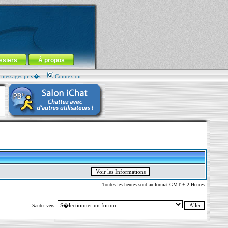
ssiers
À propos
s messages priv�s
Connexion
Toutes les heures sont au format GMT + 2 Heures
Sauter vers: