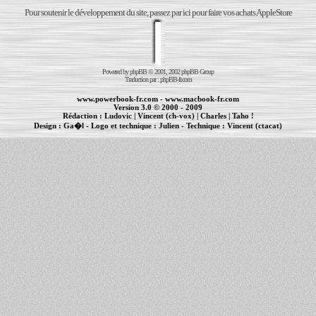
Pour soutenir le développement du site, passez par ici pour faire vos achats AppleStore
Powered by
phpBB
© 2001, 2002 phpBB Group
Traduction par :
phpBB-fr.com
www.powerbook-fr.com
-
www.macbook-fr.com
Version 3.0 © 2000 - 2009
Rédaction :
Ludovic
|
Vincent (ch-vox)
|
Charles
|
Taho !
Design :
Ga�l
- Logo et technique :
Julien
- Technique :
Vincent (ctacat)
Informations :
PowerBook
-
MacBook Pro
-
iBook
|
Maintenance Apple et Macintosh à Toulouse
|
cr�ation de sites Internet