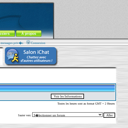
ssiers
À propos
s messages priv�s
Connexion
Toutes les heures sont au format GMT + 2 Heures
Sauter vers: