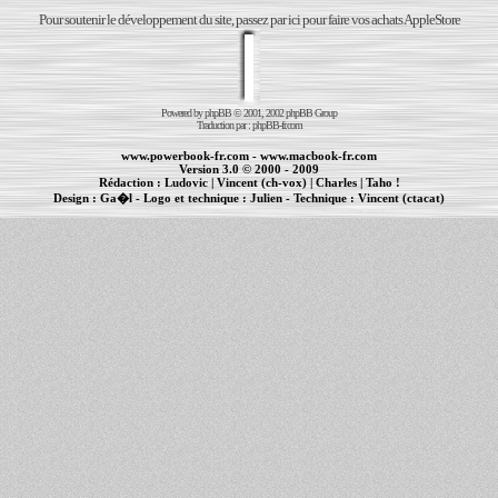
Pour soutenir le développement du site, passez par ici pour faire vos achats AppleStore
Powered by
phpBB
© 2001, 2002 phpBB Group
Traduction par :
phpBB-fr.com
www.powerbook-fr.com
-
www.macbook-fr.com
Version 3.0 © 2000 - 2009
Rédaction :
Ludovic
|
Vincent (ch-vox)
|
Charles
|
Taho !
Design :
Ga�l
- Logo et technique :
Julien
- Technique :
Vincent (ctacat)
Informations :
PowerBook
-
MacBook Pro
-
iBook
|
Maintenance Apple et Macintosh à Toulouse
|
cr�ation de sites Internet