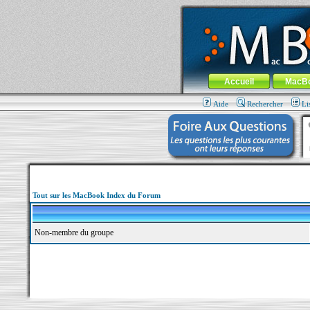
MacBook-fr.com : 100% Apple... 100% nom
Aller au contenu
-
Aller au menu 
Menu général
Accueil
MacB
Aide
Rechercher
Li
Tout sur les MacBook Index du Forum
Non-membre du groupe