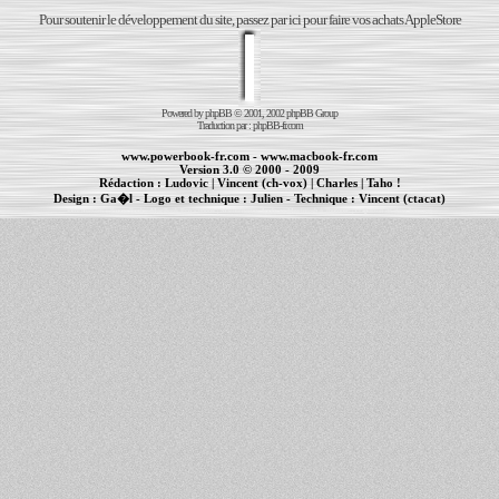
Pour soutenir le développement du site, passez par ici pour faire vos achats AppleStore
Powered by
phpBB
© 2001, 2002 phpBB Group
Traduction par :
phpBB-fr.com
www.powerbook-fr.com
-
www.macbook-fr.com
Version 3.0 © 2000 - 2009
Rédaction :
Ludovic
|
Vincent (ch-vox)
|
Charles
|
Taho !
Design :
Ga�l
- Logo et technique :
Julien
- Technique :
Vincent (ctacat)
Informations :
PowerBook
-
MacBook Pro
-
iBook
|
Maintenance Apple et Macintosh à Toulouse
|
cr�ation de sites Internet