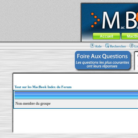
MacBook-fr.com : 100% Apple... 100% nom
Aller au contenu
-
Aller au menu 
Menu général
Accueil
MacB
Aide
Rechercher
Li
Tout sur les MacBook Index du Forum
Non-membre du groupe