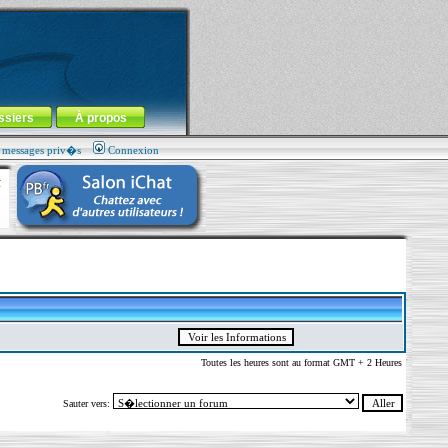
ssiers
À propos
s messages priv�s
Connexion
Toutes les heures sont au format GMT + 2 Heures
Sauter vers: