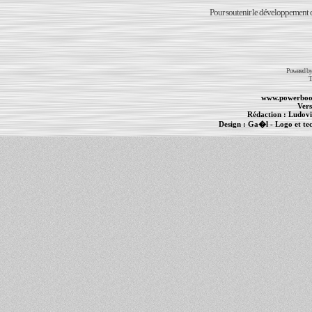
Pour soutenir le développement du
Powered b
T
www.powerboo
Vers
Rédaction :
Ludovi
Design :
Ga�l
- Logo et te
Informations :
PowerBook
-
MacBook Pro
-
i