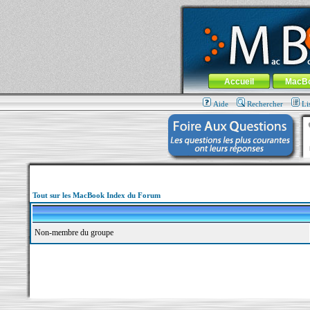
MacBook-fr.com : 100% Apple... 100% nom
Aller au contenu
-
Aller au menu 
Menu général
Accueil
MacB
Aide
Rechercher
Li
Tout sur les MacBook Index du Forum
Non-membre du groupe