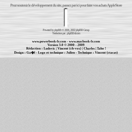
Pour soutenir le développement du site, passez par ici pour faire vos achats AppleStore
Powered by
phpBB
© 2001, 2002 phpBB Group
Traduction par :
phpBB-fr.com
www.powerbook-fr.com
-
www.macbook-fr.com
Version 3.0 © 2000 - 2009
Rédaction :
Ludovic
|
Vincent (ch-vox)
|
Charles
|
Taho !
Design :
Ga�l
- Logo et technique :
Julien
- Technique :
Vincent (ctacat)
Informations :
PowerBook
-
MacBook Pro
-
iBook
|
Maintenance Apple et Macintosh à Toulouse
|
cr�ation de sites Internet