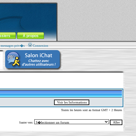
ssiers
À propos
s messages priv�s
Connexion
Toutes les heures sont au format GMT + 2 Heures
Sauter vers: