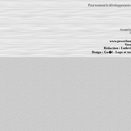
Pour soutenir le développement du
Powered b
T
www.powerboo
Vers
Rédaction :
Ludovi
Design :
Ga�l
- Logo et te
Informations :
PowerBook
-
MacBook Pro
-
i