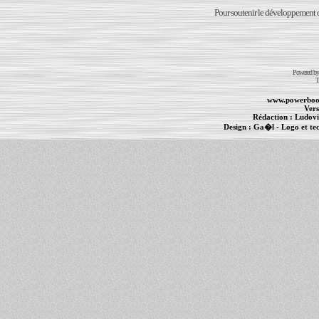
Pour soutenir le développement du
Powered b
T
www.powerboo
Vers
Rédaction :
Ludovi
Design :
Ga�l
- Logo et te
Informations :
PowerBook
-
MacBook Pro
-
i