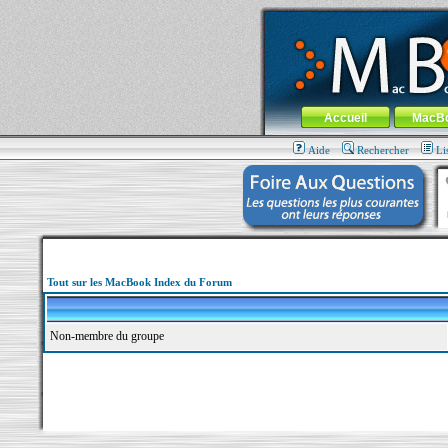
MacBook-fr.com : 100% Apple... 100% nom
Aller au contenu
-
Aller au menu 
Menu général
Accueil
MacB
Aide
Rechercher
Li
Tout sur les MacBook Index du Forum
Non-membre du groupe