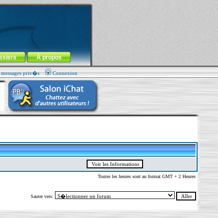
ssiers
À propos
s messages priv�s
Connexion
Toutes les heures sont au format GMT + 2 Heures
Sauter vers: