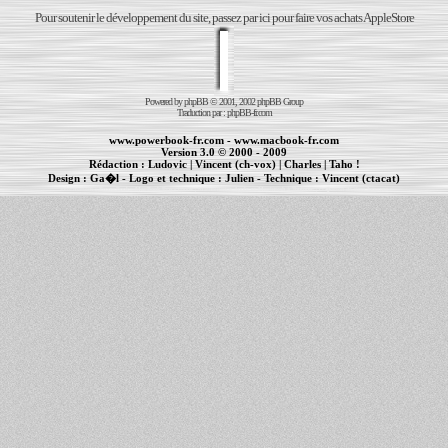
Pour soutenir le développement du site, passez par ici pour faire vos achats AppleStore
Powered by
phpBB
© 2001, 2002 phpBB Group
Traduction par :
phpBB-fr.com
www.powerbook-fr.com
-
www.macbook-fr.com
Version 3.0 © 2000 - 2009
Rédaction :
Ludovic
|
Vincent (ch-vox)
|
Charles
|
Taho !
Design :
Ga�l
- Logo et technique :
Julien
- Technique :
Vincent (ctacat)
Informations :
PowerBook
-
MacBook Pro
-
iBook
|
Maintenance Apple et Macintosh à Toulouse
|
cr�ation de sites Internet