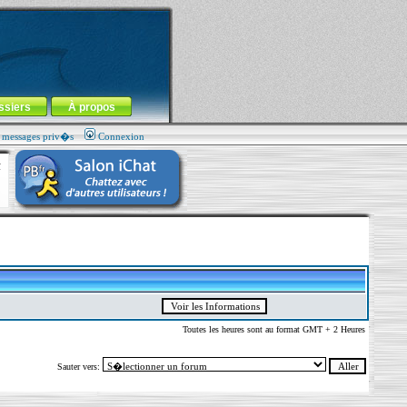
ssiers
À propos
s messages priv�s
Connexion
Toutes les heures sont au format GMT + 2 Heures
Sauter vers: