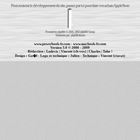
Pour soutenir le développement du site, passez par ici pour faire vos achats AppleStore
Powered by
phpBB
© 2001, 2002 phpBB Group
Traduction par :
phpBB-fr.com
www.powerbook-fr.com
-
www.macbook-fr.com
Version 3.0 © 2000 - 2009
Rédaction :
Ludovic
|
Vincent (ch-vox)
|
Charles
|
Taho !
Design :
Ga�l
- Logo et technique :
Julien
- Technique :
Vincent (ctacat)
Informations :
PowerBook
-
MacBook Pro
-
iBook
|
Maintenance Apple et Macintosh à Toulouse
|
cr�ation de sites Internet