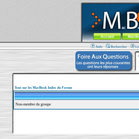
MacBook-fr.com : 100% Apple... 100% nom
Aller au contenu
-
Aller au menu 
Menu général
Accueil
MacB
Aide
Rechercher
Li
Tout sur les MacBook Index du Forum
Non-membre du groupe