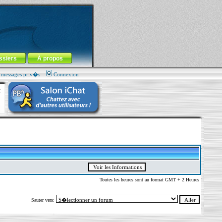
ssiers
À propos
s messages priv�s
Connexion
Toutes les heures sont au format GMT + 2 Heures
Sauter vers: