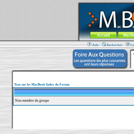
MacBook-fr.com : 100% Apple... 100% nom
Aller au contenu
-
Aller au menu 
Menu général
Accueil
MacB
Aide
Rechercher
Li
Tout sur les MacBook Index du Forum
Non-membre du groupe