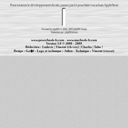
Pour soutenir le développement du site, passez par ici pour faire vos achats AppleStore
Powered by
phpBB
© 2001, 2002 phpBB Group
Traduction par :
phpBB-fr.com
www.powerbook-fr.com
-
www.macbook-fr.com
Version 3.0 © 2000 - 2009
Rédaction :
Ludovic
|
Vincent (ch-vox)
|
Charles
|
Taho !
Design :
Ga�l
- Logo et technique :
Julien
- Technique :
Vincent (ctacat)
Informations :
PowerBook
-
MacBook Pro
-
iBook
|
Maintenance Apple et Macintosh à Toulouse
|
cr�ation de sites Internet