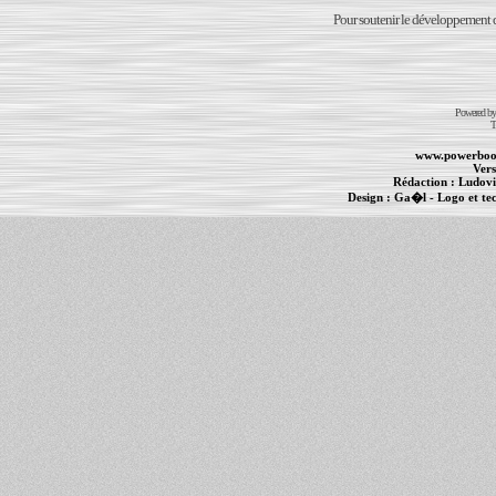
Pour soutenir le développement du
Powered b
T
www.powerboo
Vers
Rédaction :
Ludovi
Design :
Ga�l
- Logo et te
Informations :
PowerBook
-
MacBook Pro
-
i