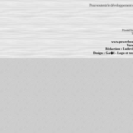
Pour soutenir le développement du
Powered b
T
www.powerboo
Vers
Rédaction :
Ludovi
Design :
Ga�l
- Logo et te
Informations :
PowerBook
-
MacBook Pro
-
i