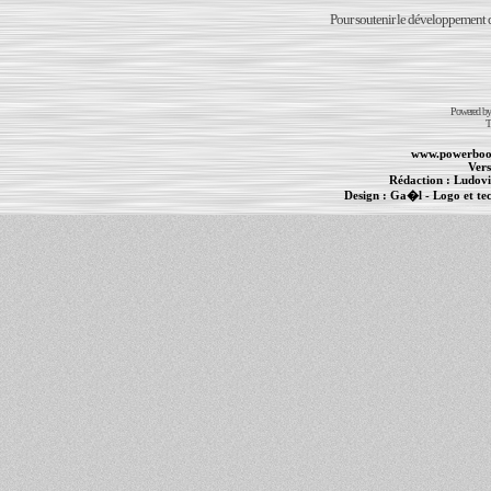
Pour soutenir le développement du
Powered b
T
www.powerboo
Vers
Rédaction :
Ludovi
Design :
Ga�l
- Logo et te
Informations :
PowerBook
-
MacBook Pro
-
i