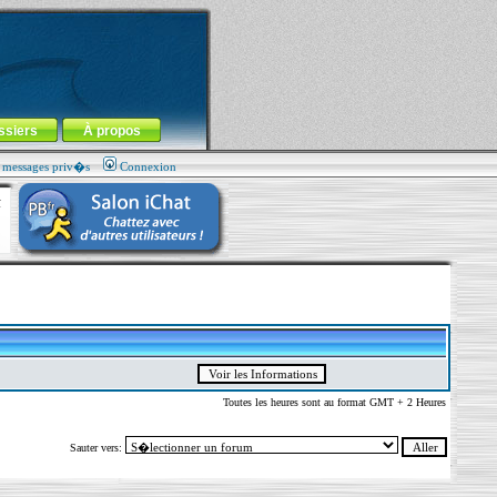
ssiers
À propos
s messages priv�s
Connexion
Toutes les heures sont au format GMT + 2 Heures
Sauter vers: