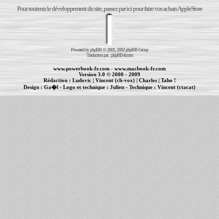
Pour soutenir le développement du site, passez par ici pour faire vos achats AppleStore
Powered by
phpBB
© 2001, 2002 phpBB Group
Traduction par :
phpBB-fr.com
www.powerbook-fr.com
-
www.macbook-fr.com
Version 3.0 © 2000 - 2009
Rédaction :
Ludovic
|
Vincent (ch-vox)
|
Charles
|
Taho !
Design :
Ga�l
- Logo et technique :
Julien
- Technique :
Vincent (ctacat)
Informations :
PowerBook
-
MacBook Pro
-
iBook
|
Maintenance Apple et Macintosh à Toulouse
|
cr�ation de sites Internet