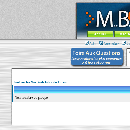
MacBook-fr.com : 100% Apple... 100% nom
Aller au contenu
-
Aller au menu 
Menu général
Accueil
MacB
Aide
Rechercher
Li
Tout sur les MacBook Index du Forum
Non-membre du groupe