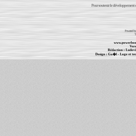
Pour soutenir le développement du
Powered b
T
www.powerboo
Vers
Rédaction :
Ludovi
Design :
Ga�l
- Logo et te
Informations :
PowerBook
-
MacBook Pro
-
i