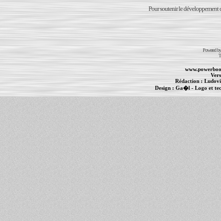
Pour soutenir le développement du
Powered b
T
www.powerboo
Vers
Rédaction :
Ludovi
Design :
Ga�l
- Logo et te
Informations :
PowerBook
-
MacBook Pro
-
i