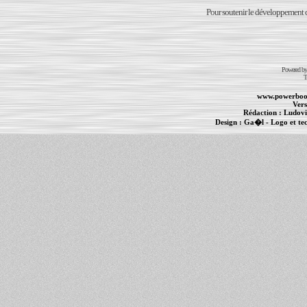
Pour soutenir le développement du
Powered b
T
www.powerboo
Vers
Rédaction :
Ludovi
Design :
Ga�l
- Logo et te
Informations :
PowerBook
-
MacBook Pro
-
i