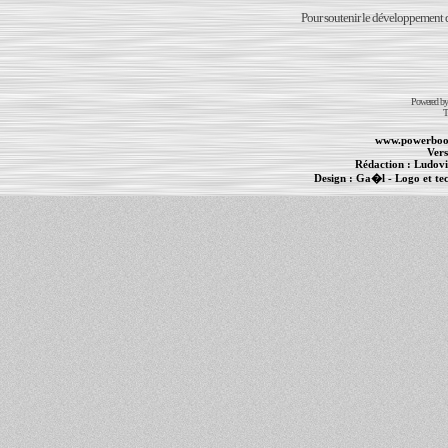
Pour soutenir le développement du
Powered b
T
www.powerboo
Vers
Rédaction :
Ludovi
Design :
Ga�l
- Logo et te
Informations :
PowerBook
-
MacBook Pro
-
i