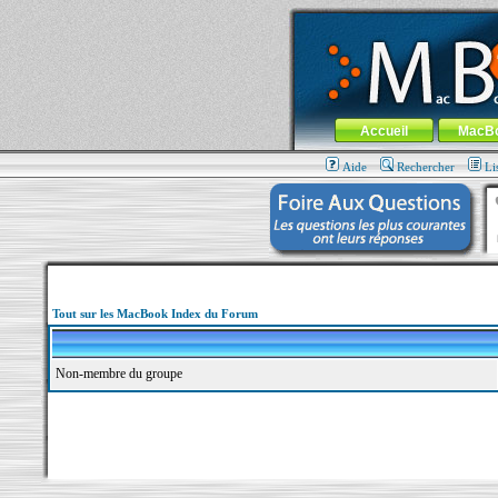
MacBook-fr.com : 100% Apple... 100% nom
Aller au contenu
-
Aller au menu 
Menu général
Accueil
MacB
Aide
Rechercher
Li
Tout sur les MacBook Index du Forum
Non-membre du groupe