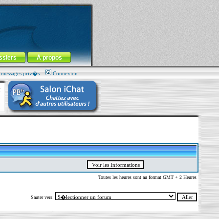
ssiers
À propos
s messages priv�s
Connexion
Toutes les heures sont au format GMT + 2 Heures
Sauter vers: