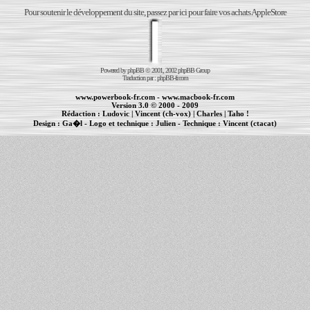
Pour soutenir le développement du site, passez par ici pour faire vos achats AppleStore
Powered by
phpBB
© 2001, 2002 phpBB Group
Traduction par :
phpBB-fr.com
www.powerbook-fr.com
-
www.macbook-fr.com
Version 3.0 © 2000 - 2009
Rédaction :
Ludovic
|
Vincent (ch-vox)
|
Charles
|
Taho !
Design :
Ga�l
- Logo et technique :
Julien
- Technique :
Vincent (ctacat)
Informations :
PowerBook
-
MacBook Pro
-
iBook
|
Maintenance Apple et Macintosh à Toulouse
|
cr�ation de sites Internet