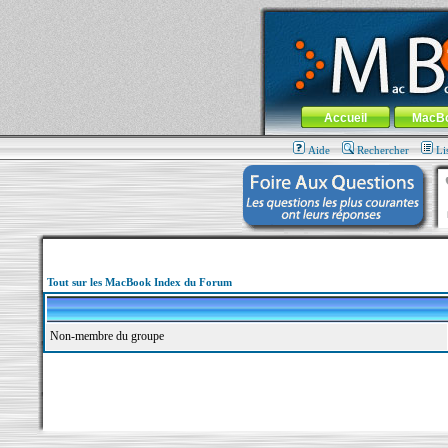
MacBook-fr.com : 100% Apple... 100% nom
Aller au contenu
-
Aller au menu 
Menu général
Accueil
MacB
Aide
Rechercher
Li
Tout sur les MacBook Index du Forum
Non-membre du groupe