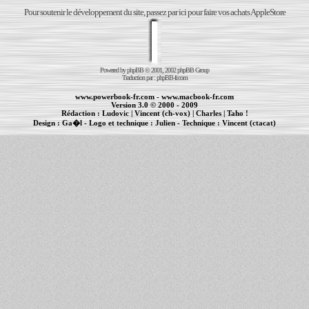
Pour soutenir le développement du site, passez par ici pour faire vos achats AppleStore
Powered by
phpBB
© 2001, 2002 phpBB Group
Traduction par :
phpBB-fr.com
www.powerbook-fr.com
-
www.macbook-fr.com
Version 3.0 © 2000 - 2009
Rédaction :
Ludovic
|
Vincent (ch-vox)
|
Charles
|
Taho !
Design :
Ga�l
- Logo et technique :
Julien
- Technique :
Vincent (ctacat)
Informations :
PowerBook
-
MacBook Pro
-
iBook
|
Maintenance Apple et Macintosh à Toulouse
|
cr�ation de sites Internet