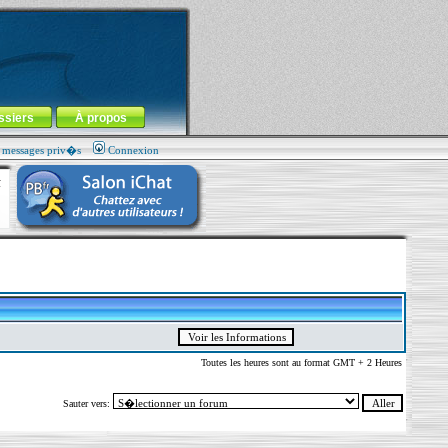
ssiers
À propos
s messages priv�s
Connexion
Toutes les heures sont au format GMT + 2 Heures
Sauter vers: