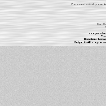
Pour soutenir le développement du
Powered b
T
www.powerboo
Vers
Rédaction :
Ludovi
Design :
Ga�l
- Logo et te
Informations :
PowerBook
-
MacBook Pro
-
i