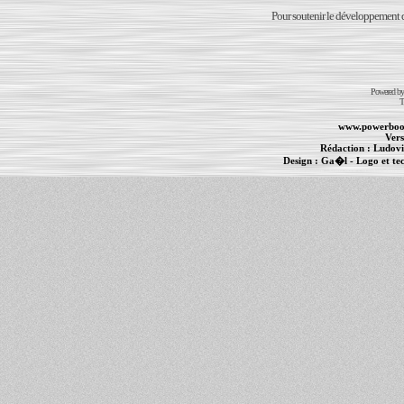
Pour soutenir le développement du
Powered b
T
www.powerboo
Vers
Rédaction :
Ludovi
Design :
Ga�l
- Logo et te
Informations :
PowerBook
-
MacBook Pro
-
i