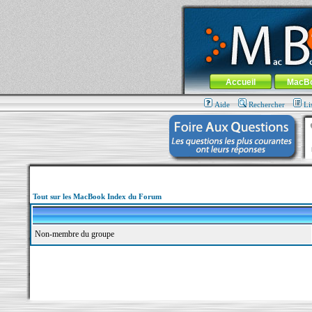
MacBook-fr.com : 100% Apple... 100% nom
Aller au contenu
-
Aller au menu 
Menu général
Accueil
MacB
Aide
Rechercher
Li
Tout sur les MacBook Index du Forum
Non-membre du groupe