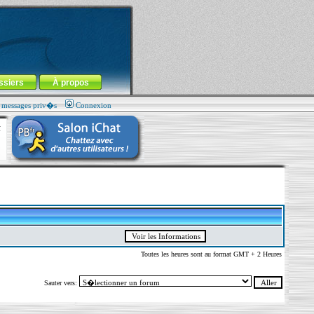
ssiers
À propos
s messages priv�s
Connexion
Toutes les heures sont au format GMT + 2 Heures
Sauter vers: