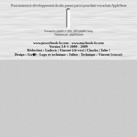
Pour soutenir le développement du site, passez par ici pour faire vos achats AppleStore
Powered by
phpBB
© 2001, 2002 phpBB Group
Traduction par :
phpBB-fr.com
www.powerbook-fr.com
-
www.macbook-fr.com
Version 3.0 © 2000 - 2009
Rédaction :
Ludovic
|
Vincent (ch-vox)
|
Charles
|
Taho !
Design :
Ga�l
- Logo et technique :
Julien
- Technique :
Vincent (ctacat)
Informations :
PowerBook
-
MacBook Pro
-
iBook
|
Maintenance Apple et Macintosh à Toulouse
|
cr�ation de sites Internet