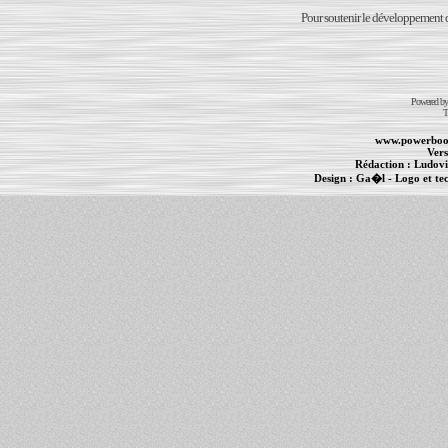
Pour soutenir le développement du
Powered b
T
www.powerboo
Vers
Rédaction :
Ludovi
Design :
Ga�l
- Logo et te
Informations :
PowerBook
-
MacBook Pro
-
i