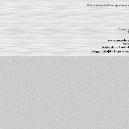
Pour soutenir le développement du
Powered b
T
www.powerboo
Vers
Rédaction :
Ludovi
Design :
Ga�l
- Logo et te
Informations :
PowerBook
-
MacBook Pro
-
i