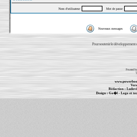
Nom d'utilisateur:
Mot de passe:
Nouveaux messages
Pour soutenir le développement du
Powered b
T
www.powerboo
Vers
Rédaction :
Ludovi
Design :
Ga�l
- Logo et te
Informations :
PowerBook
-
MacBook Pro
-
i