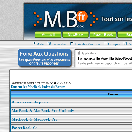
MacBook-fr.com : 100% Apple... 100% nomade !
Aller au contenu
-
Aller au menu général
-
Aller au menu de la
Menu général
Accueil
MacBook
PowerBook
iBo
Aide
Rechercher
Liste des Membres
Groupes
S'e
La date/heure actuelle est Ven 07 Ao� 2026 à 8:27
Tout sur les MacBook Index du Forum
Forum
A lire avant de poster
MacBook & MacBook Pro Unibody
MacBook & MacBook Pro
PowerBook G4