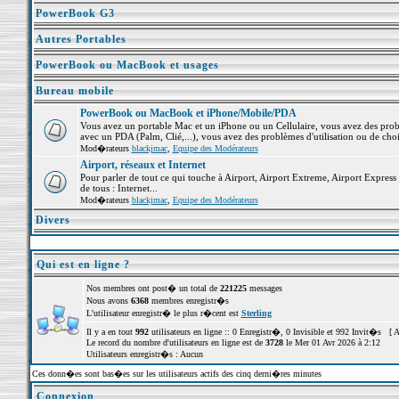
PowerBook G3
Autres Portables
PowerBook ou MacBook et usages
Bureau mobile
PowerBook ou MacBook et iPhone/Mobile/PDA
Vous avez un portable Mac et un iPhone ou un Cellulaire, vous avez des problè
avec un PDA (Palm, Clié,...), vous avez des problèmes d'utilisation ou de cho
Mod�rateurs
blackjmac
,
Equipe des Modérateurs
Airport, réseaux et Internet
Pour parler de tout ce qui touche à Airport, Airport Extreme, Airport Express e
de tous : Internet...
Mod�rateurs
blackjmac
,
Equipe des Modérateurs
Divers
Qui est en ligne ?
Nos membres ont post� un total de
221225
messages
Nous avons
6368
membres enregistr�s
L'utilisateur enregistr� le plus r�cent est
Sterling
Il y a en tout
992
utilisateurs en ligne :: 0 Enregistr�, 0 Invisible et 992 Invit�s [
A
Le record du nombre d'utilisateurs en ligne est de
3728
le Mer 01 Avr 2026 à 2:12
Utilisateurs enregistr�s : Aucun
Ces donn�es sont bas�es sur les utilisateurs actifs des cinq derni�res minutes
Connexion