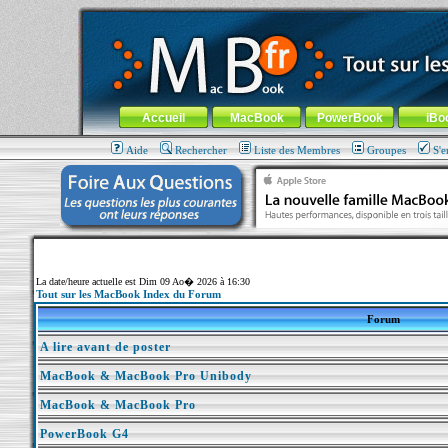
MacBook-fr.com : 100% Apple... 100% nomade !
Aller au contenu
-
Aller au menu général
-
Aller au menu de la
Menu général
Accueil
MacBook
PowerBook
iBo
Aide
Rechercher
Liste des Membres
Groupes
S'e
La date/heure actuelle est Dim 09 Ao� 2026 à 16:30
Tout sur les MacBook Index du Forum
Forum
A lire avant de poster
MacBook & MacBook Pro Unibody
MacBook & MacBook Pro
PowerBook G4