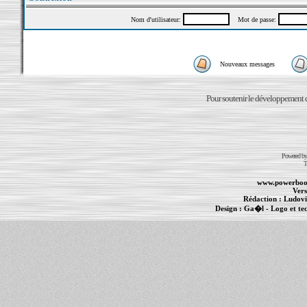
Nom d'utilisateur:
Mot de passe:
Nouveaux messages
Pour soutenir le développement du
Powered b
T
www.powerboo
Vers
Rédaction :
Ludovi
Design :
Ga�l
- Logo et te
Informations :
PowerBook
-
MacBook Pro
-
i