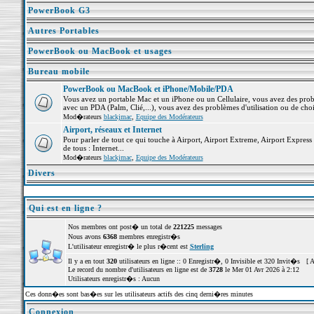
PowerBook G3
Autres Portables
PowerBook ou MacBook et usages
Bureau mobile
PowerBook ou MacBook et iPhone/Mobile/PDA
Vous avez un portable Mac et un iPhone ou un Cellulaire, vous avez des problè
avec un PDA (Palm, Clié,...), vous avez des problèmes d'utilisation ou de cho
Mod�rateurs
blackjmac
,
Equipe des Modérateurs
Airport, réseaux et Internet
Pour parler de tout ce qui touche à Airport, Airport Extreme, Airport Express e
de tous : Internet...
Mod�rateurs
blackjmac
,
Equipe des Modérateurs
Divers
Qui est en ligne ?
Nos membres ont post� un total de
221225
messages
Nous avons
6368
membres enregistr�s
L'utilisateur enregistr� le plus r�cent est
Sterling
Il y a en tout
320
utilisateurs en ligne :: 0 Enregistr�, 0 Invisible et 320 Invit�s [
A
Le record du nombre d'utilisateurs en ligne est de
3728
le Mer 01 Avr 2026 à 2:12
Utilisateurs enregistr�s : Aucun
Ces donn�es sont bas�es sur les utilisateurs actifs des cinq derni�res minutes
Connexion