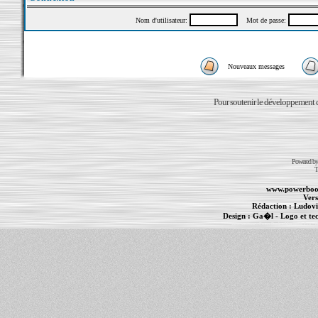
Nom d'utilisateur:
Mot de passe:
Nouveaux messages
Pour soutenir le développement du
Powered b
T
www.powerboo
Vers
Rédaction :
Ludovi
Design :
Ga�l
- Logo et te
Informations :
PowerBook
-
MacBook Pro
-
i