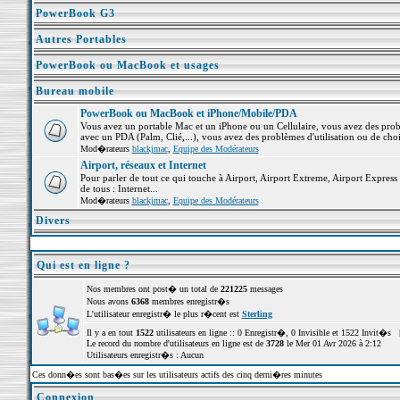
PowerBook G3
Autres Portables
PowerBook ou MacBook et usages
Bureau mobile
PowerBook ou MacBook et iPhone/Mobile/PDA
Vous avez un portable Mac et un iPhone ou un Cellulaire, vous avez des problè
avec un PDA (Palm, Clié,...), vous avez des problèmes d'utilisation ou de cho
Mod�rateurs
blackjmac
,
Equipe des Modérateurs
Airport, réseaux et Internet
Pour parler de tout ce qui touche à Airport, Airport Extreme, Airport Express e
de tous : Internet...
Mod�rateurs
blackjmac
,
Equipe des Modérateurs
Divers
Qui est en ligne ?
Nos membres ont post� un total de
221225
messages
Nous avons
6368
membres enregistr�s
L'utilisateur enregistr� le plus r�cent est
Sterling
Il y a en tout
1522
utilisateurs en ligne :: 0 Enregistr�, 0 Invisible et 1522 Invit�s 
Le record du nombre d'utilisateurs en ligne est de
3728
le Mer 01 Avr 2026 à 2:12
Utilisateurs enregistr�s : Aucun
Ces donn�es sont bas�es sur les utilisateurs actifs des cinq derni�res minutes
Connexion