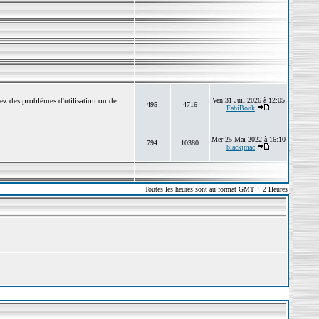
ez des problèmes d'utilisation ou de
Ven 31 Juil 2026 à 12:05
495
4716
FabiBook
Mer 25 Mai 2022 à 16:10
794
10380
blackjmac
Toutes les heures sont au format GMT + 2 Heures