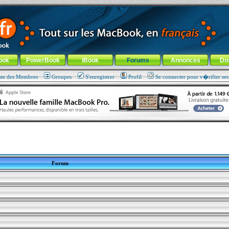
ade !
général
-
Aller au menu de la rubrique
ook
PowerBook
iBook
Forums
Annonces
Do
ste des Membres
Groupes
S'enregistrer
Profil
Se connecter pour v�rifier se
Forum