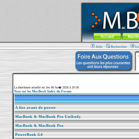
MacBook-fr.com : 100% Apple... 100% nom
Aller au contenu
-
Aller au menu 
Menu général
Accueil
MacB
Aide
Rechercher
Li
La date/heure actuelle est Jeu 06 Ao� 2026 à 20:58
Tout sur les MacBook Index du Forum
A lire avant de poster
MacBook & MacBook Pro Unibody
MacBook & MacBook Pro
PowerBook G4