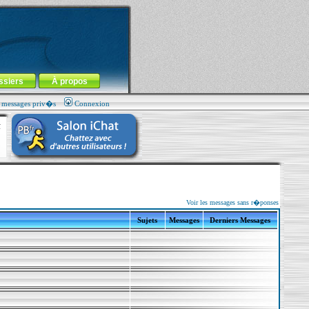
ssiers
À propos
s messages priv�s
Connexion
Voir les messages sans r�ponses
Sujets
Messages
Derniers Messages