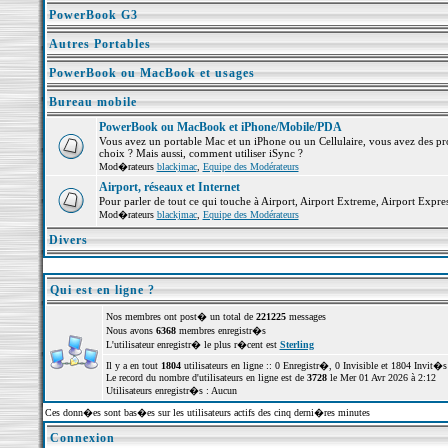
PowerBook G3
Autres Portables
PowerBook ou MacBook et usages
Bureau mobile
PowerBook ou MacBook et iPhone/Mobile/PDA
Vous avez un portable Mac et un iPhone ou un Cellulaire, vous avez des probl
choix ? Mais aussi, comment utiliser iSync ?
Mod�rateurs
blackjmac
,
Equipe des Modérateurs
Airport, réseaux et Internet
Pour parler de tout ce qui touche à Airport, Airport Extreme, Airport Express 
Mod�rateurs
blackjmac
,
Equipe des Modérateurs
Divers
Qui est en ligne ?
Nos membres ont post� un total de
221225
messages
Nous avons
6368
membres enregistr�s
L'utilisateur enregistr� le plus r�cent est
Sterling
Il y a en tout
1804
utilisateurs en ligne :: 0 Enregistr�, 0 Invisible et 1804 Invit
Le record du nombre d'utilisateurs en ligne est de
3728
le Mer 01 Avr 2026 à 2:12
Utilisateurs enregistr�s : Aucun
Ces donn�es sont bas�es sur les utilisateurs actifs des cinq derni�res minutes
Connexion