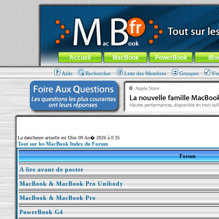
MacBook-fr.com : 100% Apple... 100% nomade !
Aller au contenu
-
Aller au menu général
-
Aller au menu de la
Menu général
Accueil
MacBook
PowerBook
iBo
Aide
Rechercher
Liste des Membres
Groupes
S'e
La date/heure actuelle est Dim 09 Ao� 2026 à 0:35
Tout sur les MacBook Index du Forum
Forum
A lire avant de poster
MacBook & MacBook Pro Unibody
MacBook & MacBook Pro
PowerBook G4