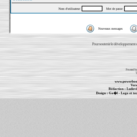
Nom d'utilisateur:
Mot de passe:
Nouveaux messages
Pour soutenir le développement du
Powered b
T
www.powerboo
Vers
Rédaction :
Ludovi
Design :
Ga�l
- Logo et te
Informations :
PowerBook
-
MacBook Pro
-
i