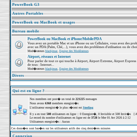
PowerBook G3
Autres Portables
PowerBook ou MacBook et usages
Bureau mobile
PowerBook ou MacBook et iPhone/Mobile/PDA
Vous avez un portable Mac et un iPhone ou un Cellulaire, vous avez des problè
avec un PDA (Palm, Clié,...), vous avez des problèmes d'utilisation ou de cho
Mod�rateurs
blackjmac
,
Equipe des Modérateurs
Airport, réseaux et Internet
Pour parler de tout ce qui touche à Airport, Airport Extreme, Airport Express e
de tous : Internet...
Mod�rateurs
blackjmac
,
Equipe des Modérateurs
Divers
Qui est en ligne ?
Nos membres ont post� un total de
221225
messages
Nous avons
6368
membres enregistr�s
L'utilisateur enregistr� le plus r�cent est
Sterling
Il y a en tout
508
utilisateurs en ligne :: 0 Enregistr�, 0 Invisible et 508 Invit�s [
A
Le record du nombre d'utilisateurs en ligne est de
3728
le Mer 01 Avr 2026 à 2:12
Utilisateurs enregistr�s : Aucun
Ces donn�es sont bas�es sur les utilisateurs actifs des cinq derni�res minutes
Connexion