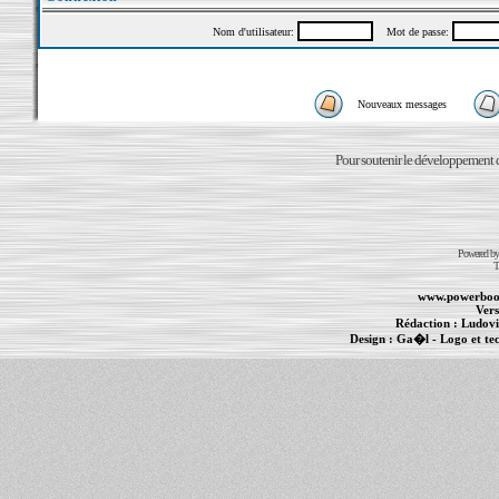
Nom d'utilisateur:
Mot de passe:
Nouveaux messages
Pour soutenir le développement du
Powered b
T
www.powerboo
Vers
Rédaction :
Ludovi
Design :
Ga�l
- Logo et te
Informations :
PowerBook
-
MacBook Pro
-
i