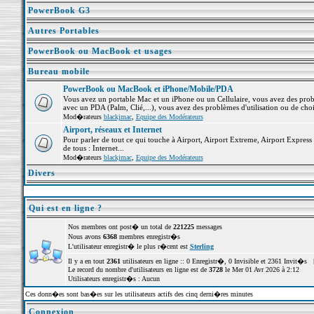
PowerBook G3
Autres Portables
PowerBook ou MacBook et usages
Bureau mobile
PowerBook ou MacBook et iPhone/Mobile/PDA
Vous avez un portable Mac et un iPhone ou un Cellulaire, vous avez des problè
avec un PDA (Palm, Clié,...), vous avez des problèmes d'utilisation ou de cho
Mod�rateurs
blackjmac
,
Equipe des Modérateurs
Airport, réseaux et Internet
Pour parler de tout ce qui touche à Airport, Airport Extreme, Airport Express e
de tous : Internet...
Mod�rateurs
blackjmac
,
Equipe des Modérateurs
Divers
Qui est en ligne ?
Nos membres ont post� un total de
221225
messages
Nous avons
6368
membres enregistr�s
L'utilisateur enregistr� le plus r�cent est
Sterling
Il y a en tout
2361
utilisateurs en ligne :: 0 Enregistr�, 0 Invisible et 2361 Invit�s 
Le record du nombre d'utilisateurs en ligne est de
3728
le Mer 01 Avr 2026 à 2:12
Utilisateurs enregistr�s : Aucun
Ces donn�es sont bas�es sur les utilisateurs actifs des cinq derni�res minutes
Connexion