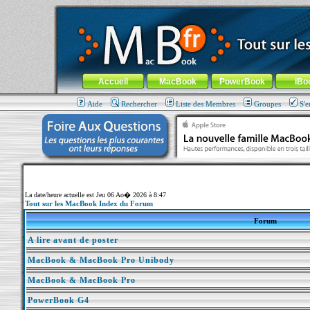
MacBook-fr.com : 100% Apple... 100% nomade !
Aller au contenu
-
Aller au menu général
-
Aller au menu de la
Menu général
Accueil
MacBook
PowerBook
iBo
Aide
Rechercher
Liste des Membres
Groupes
S'e
La date/heure actuelle est Jeu 06 Ao� 2026 à 8:47
Tout sur les MacBook Index du Forum
Forum
A lire avant de poster
MacBook & MacBook Pro Unibody
MacBook & MacBook Pro
PowerBook G4