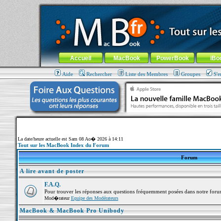
MacBook-fr.com : 100% Apple... 100% nomade !
Aller au contenu
-
Aller au menu général
-
Aller au menu de la
Menu général
Accueil
MacBook
PowerBook
iBo
Aide
Rechercher
Liste des Membres
Groupes
S'e
La date/heure actuelle est Sam 08 Ao� 2026 à 14:11
Tout sur les MacBook Index du Forum
Forum
A lire avant de poster
F.A.Q.
Pour trouver les réponses aux questions fréquemment posées dans notre foru
Mod�rateur
Equipe des Modérateurs
MacBook & MacBook Pro Unibody