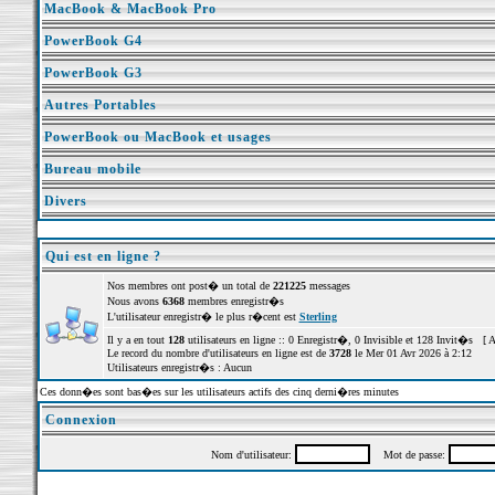
MacBook & MacBook Pro
PowerBook G4
PowerBook G3
Autres Portables
PowerBook ou MacBook et usages
Bureau mobile
Divers
Qui est en ligne ?
Nos membres ont post� un total de
221225
messages
Nous avons
6368
membres enregistr�s
L'utilisateur enregistr� le plus r�cent est
Sterling
Il y a en tout
128
utilisateurs en ligne :: 0 Enregistr�, 0 Invisible et 128 Invit�s [
A
Le record du nombre d'utilisateurs en ligne est de
3728
le Mer 01 Avr 2026 à 2:12
Utilisateurs enregistr�s : Aucun
Ces donn�es sont bas�es sur les utilisateurs actifs des cinq derni�res minutes
Connexion
Nom d'utilisateur:
Mot de passe: