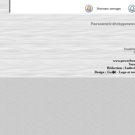
Nouveaux messages
Pour soutenir le développement du
Powered b
T
www.powerboo
Vers
Rédaction :
Ludovi
Design :
Ga�l
- Logo et te
Informations :
PowerBook
-
MacBook Pro
-
i