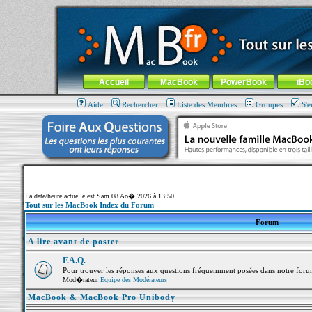
MacBook-fr.com : 100% Apple... 100% nomade !
Aller au contenu
-
Aller au menu général
-
Aller au menu de la
Menu général
Accueil
MacBook
PowerBook
iBo
Aide
Rechercher
Liste des Membres
Groupes
S'e
La date/heure actuelle est Sam 08 Ao� 2026 à 13:50
Tout sur les MacBook Index du Forum
Forum
A lire avant de poster
F.A.Q.
Pour trouver les réponses aux questions fréquemment posées dans notre foru
Mod�rateur
Equipe des Modérateurs
MacBook & MacBook Pro Unibody