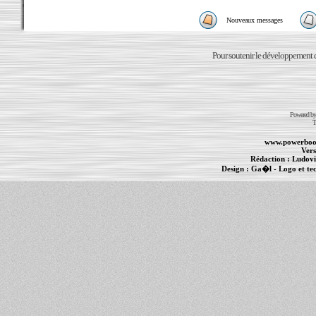
Nouveaux messages
Pour soutenir le développement du
Powered b
T
www.powerboo
Vers
Rédaction :
Ludovi
Design :
Ga�l
- Logo et te
Informations :
PowerBook
-
MacBook Pro
-
i