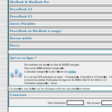
MacBook & MacBook Pro
PowerBook G4
PowerBook G3
Autres Portables
PowerBook ou MacBook et usages
Bureau mobile
Divers
Qui est en ligne ?
Nos membres ont post� un total de
221225
messages
Nous avons
6368
membres enregistr�s
L'utilisateur enregistr� le plus r�cent est
Sterling
Il y a en tout
273
utilisateurs en ligne :: 0 Enregistr�, 0 Invisible et 273 Invit�s [
A
Le record du nombre d'utilisateurs en ligne est de
3728
le Mer 01 Avr 2026 à 2:12
Utilisateurs enregistr�s : Aucun
Ces donn�es sont bas�es sur les utilisateurs actifs des cinq derni�res minutes
Connexion
Nom d'utilisateur:
Mot de passe: